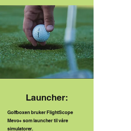
Launcher:
Golfboxen bruker FlightScope
Mevo+ som launcher til våre
simulatorer. ​