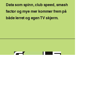
Data som spinn, club speed, smash
factor og mye mer kommer frem på
både lerret og egen TV skjerm.
post@golfboxen.no
Østre Strandgate 13
4610 Kristiansand
Norge