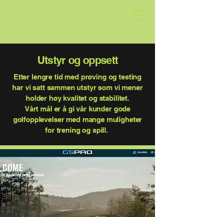
Golf til folket
Utstyr og oppsett
Etter lengre tid med prøving og testing
har vi satt sammen utstyr som vi mener
holder høy kvalitet og stabilitet.
Vårt mål er å gi vår kunder gode
golfopplevelser med mange muligheter
for trening og spill. ​