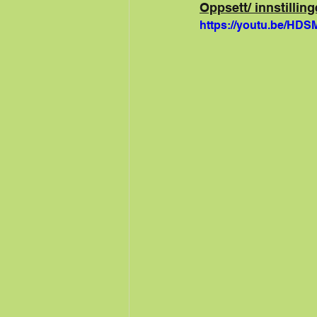
Oppsett/ innstilling
https://youtu.be/HD