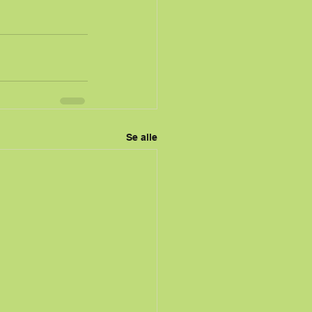
Se alle