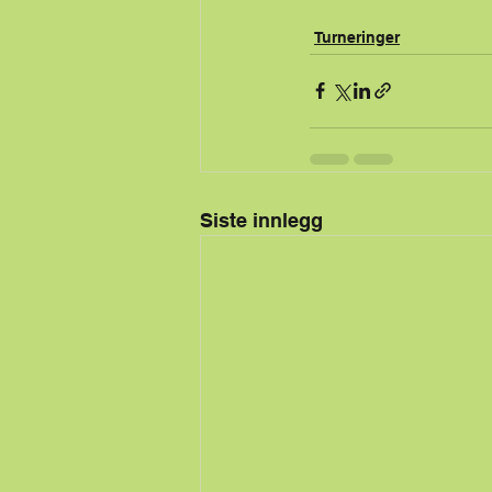
Turneringer
Siste innlegg