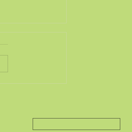
ering #7 -
turnering, single
Følg Oss
Email
*