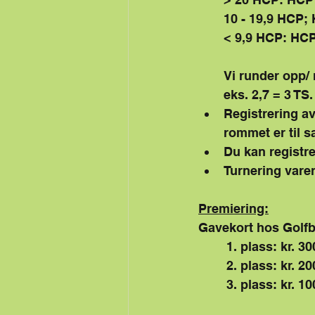
10 - 19,9 HCP; H
< 9,9 HCP: HCP x
Vi runder opp/ 
eks. 2,7 = 3 TS.
Registrering av
rommet er til 
Du kan registre
Turnering varer 
Premiering:
Gavekort hos Golf
	1. plass: kr. 30
	2. plass: kr. 20
	3. plass: kr. 10