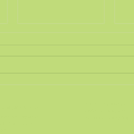
Turneringer februar; #8 og
Turn
#9
Slag
Personvernerklæring
ost@golfboxen.no
Vilkår og betingelser
stre Strandgate 13
Refusjonsretningslinjer
610 Kristiansand
orge