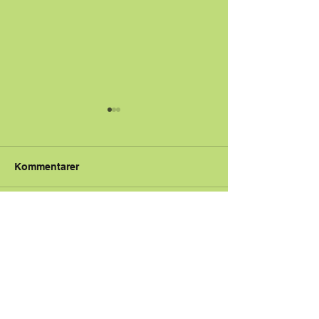
Kommentarer
Turneringer februar; #8
Turnering #7 -
Skriv en kommentar …
og #9
Slagturnering, 