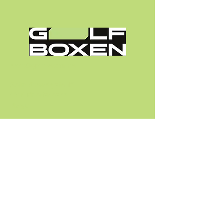
post@golfboxen.no
Østre Strandgate 13
4610 Kristiansand
Norge
Personvernerklæring
Vilkår og betingelser
Refusjonsretningslinjer